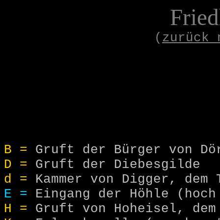
Frie
(
zurück 
B =
Gruft der Bürger von Dö
D =
Gruft der Diebesgilde
d =
Kammer von Digger, dem 
E =
Eingang der Höhle (hoch
H =
Gruft von Hoheisel, dem 