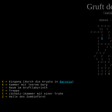
Gruft d
(
zurü
Ebene 
r r-r-r
\| \ 
r-r-r-r 
| | /
r
K
r-r
| /
r-r r-r
| / \
r r r r
/ \ /
r r r-r
\ | | 
r-r-r r 
| | /
r r 
| | |
r-r r
T
K =
Eingang (durch die Krypta in
Barovia
)
k =
Kammer mit leerem Sarg
r =
Raum im Gruftlabyrinth
T =
Treppe
t =
(Schatz-)Kammer mit einer Truhe
Z =
Halle des Zombiefürst