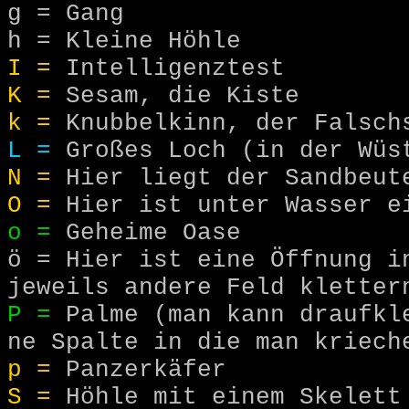
g =
Gang
h =
Kleine Höhle
I =
Intelligenztest
K =
Sesam, die Kiste
k =
Knubbelkinn, der Falsch
L =
Großes Loch (in der Wü
N =
Hier liegt der Sandbeut
O =
Hier ist unter Wasser e
o =
Geheime Oase
ö =
Hier ist eine Öffnung in
jeweils andere Feld kletter
P =
Palme (man kann draufkle
ne Spalte in die man kriech
p =
Panzerkäfer
S =
Höhle mit einem Skelett