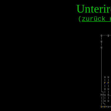
Unteri
(
zurück 
g---g-
|
|
g S-
│ | |
│ ...
│ .18
│ ...
│ | |
│ S-
│
│
│ u
│ |
│
F
.
F
│ 
│ u
└┐|
h┼u ö.
|│|
|│u
|
S
<
e
<s<