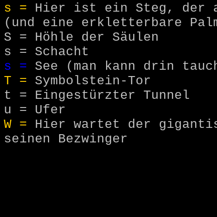
s =
Hier ist ein Steg, der a
(und eine erkletterbare Pal
S =
Höhle der Säulen
s =
Schacht
s =
See (man kann drin tauc
T =
Symbolstein-Tor
t =
Eingestürzter Tunnel
u =
Ufer
W =
Hier wartet der gigantis
seinen Bezwinger