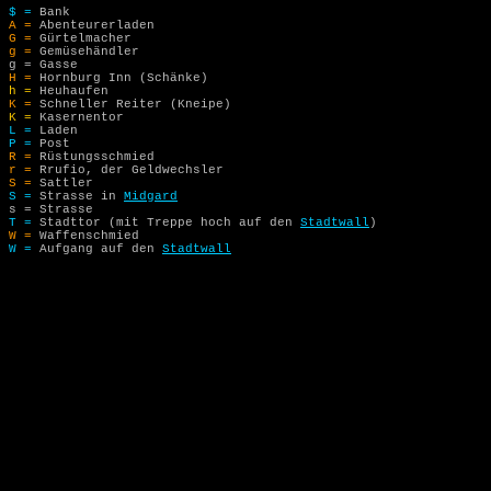
$ =
Bank
A =
Abenteurerladen
G =
Gürtelmacher
g =
Gemüsehändler
g =
Gasse
H =
Hornburg Inn (Schänke)
h =
Heuhaufen
K =
Schneller Reiter (Kneipe)
K =
Kasernentor
L =
Laden
P =
Post
R =
Rüstungsschmied
r =
Rrufio, der Geldwechsler
S =
Sattler
S =
Strasse in
Midgard
s =
Strasse
T =
Stadttor (mit Treppe hoch auf den
Stadtwall
)
W =
Waffenschmied
W =
Aufgang auf den
Stadtwall